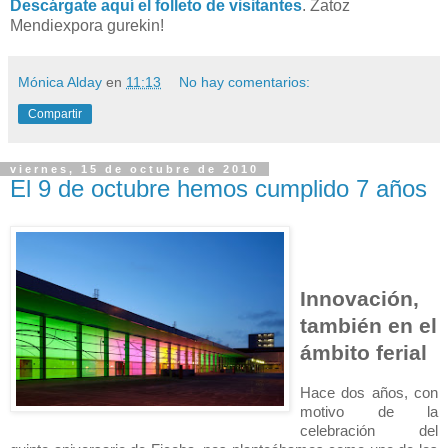
Descárgate aquí el folleto de visitantes
. Zatoz
Mendiexpora gurekin!
Mónica Alday
en
11:13
No hay comentarios:
Compartir
viernes, 15 de octubre de 2010
El 9 de octubre hemos cumplido 7 años
Innovación,
ta
mb
ién en el
á
mb
ito ferial
Hace dos años, con
motivo de la
celebración del