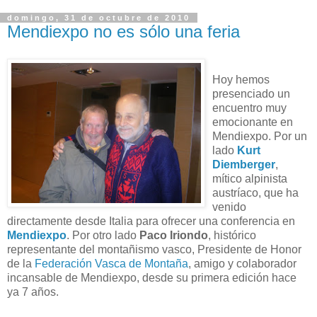
domingo, 31 de octubre de 2010
Mendiexpo no es sólo una feria
Hoy hemos
presenciado un
encuentro muy
emocionante en
Mendiexpo. Por un
lado
Kurt
Diemberger
,
mítico alpinista
austríaco, que ha
venido
directamente desde Italia para ofrecer una conferencia en
Mendiexpo
. Por otro lado
Paco Iriondo
, histórico
representante del montañismo vasco, Presidente de Honor
de la
Federación Vasca de Montaña
, amigo y colaborador
incansable de Mendiexpo, desde su primera edición hace
ya 7 años.