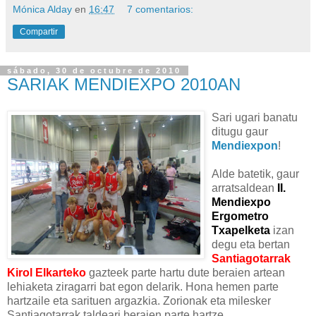
Mónica Alday
en
16:47
7 comentarios:
Compartir
sábado, 30 de octubre de 2010
SARIAK MENDIEXPO 2010AN
Sari ugari banatu
ditugu gaur
Mendiexpon
!
Alde batetik, gaur
arratsaldean
II.
Mendiexpo
Ergometro
Txapelketa
izan
degu eta bertan
Santiagotarrak
Kirol Elkarteko
gazteek parte hartu dute beraien artean
lehiaketa ziragarri bat egon delarik. Hona hemen parte
hartzaile eta sarituen argazkia. Zorionak eta milesker
Santiagotarrak taldeari beraien parte hartze