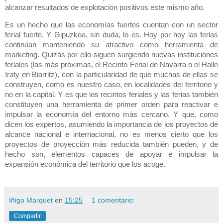
alcanzar resultados de explotación positivos este mismo año.
Es un hecho que las economías fuertes cuentan con un sector
ferial fuerte. Y Gipuzkoa, sin duda, lo es.
Hoy por hoy las ferias
continúan manteniendo
su atractivo como herramienta de
marketing. Quizás por ello siguen surgiendo nuevas instituciones
feriales (las más próximas, el Recinto Ferial de Navarra o el Halle
Iraty en Biarritz), con la particularidad de que muchas de ellas
se
construyen, como es nuestro caso, en localidades del territorio y
no en
la capital. Y
es que los recintos feriales y las ferias ta
mb
ién
constituyen una herramienta de primer orden para reactivar e
impulsar la economía del entorno más cercano. Y que, como
dicen los expertos, asumiendo la importancia de los proyectos de
alcance nacional e internacional, no es menos cierto que los
proyectos de proyección más reducida ta
mb
ién pueden, y de
hecho son, elementos capaces de apoyar
e impulsar la
expansión económica del territorio que los acoge.
Iñigo Marquet
en
15:25
1 comentario:
Compartir