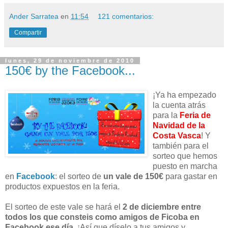
Ander Sarratea
en
11:54
121 comentarios:
Compartir
lunes, 29 de noviembre de 2010
150€ by the Facebook...
¡Ya ha empezado
la cuenta atrás
para la
Feria de
Navidad de la
Costa Vasca
! Y
también para el
sorteo que hemos
puesto en marcha
en
Facebook
: el sorteo de
un vale de 150€
para gastar en
productos expuestos en la feria.
El sorteo de este vale se hará el
2 de diciembre
entre
todos los que consteis como amigos de Ficoba en
Facebook ese día
. ¡Así que díselo a tus amigos y