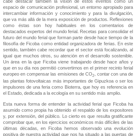
cabe destacar ta
mb
ién la visión de estos eventos como un
espacio de comunicación profesional, un entorno apropiado para
interca
mb
iar información y conocimiento y para la divulgación,
que va más allá de la mera exposición de productos. Reflexiones
como éstas son hoy habituales en los comentarios de
destacados expertos del mundo ferial. Recetas para consolidar el
futuro del
mundo ferial
que forman parte desde hace tiempo de la
filosofía de Ficoba como entidad organizadora de ferias. En este
sentido, ta
mb
ién cabe recordar
que el
sector está focalizando, al
igual que muchos otros, su atención en el desarrollo sostenible.
Un área en
la que Ficoba
viene trabajando desde hace años y
que en su día nos permitió convertirnos en el primer recinto ferial
europeo en compensar las emisiones de CO
, contar con una de
2
las plantas fotovoltaicas más importantes de Gipuzkoa o ser los
impulsores de una feria como Bioterra, que hoy es referencia en
el Estado, dedicada a la ecología en su sentido más amplio.
Esta nueva forma de entender la actividad ferial que Ficoba ha
asumido como propia ha obtenido el respaldo de los expositores
y, por extensión, del público. Lo cierto es que resulta gratificante
comprobar que, en los ejercicios económicos más difíciles de las
últimas décadas, en Ficoba hemos observado una evolución
positiva de nuestra actividad que nos ha situado a las puertas de