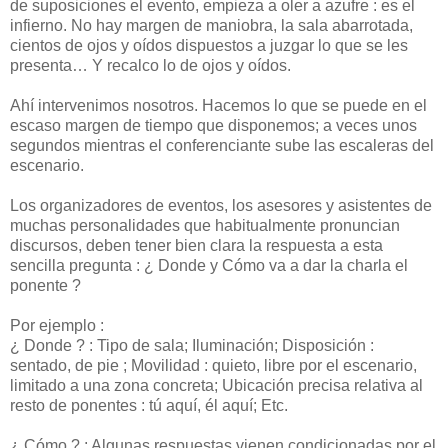
de suposiciones el evento, empieza a oler a azufre : es el
infierno. No hay margen de maniobra, la sala abarrotada,
cientos de ojos y oídos dispuestos a juzgar lo que se les
presenta… Y recalco lo de ojos y oídos.
Ahí intervenimos nosotros. Hacemos lo que se puede en el
escaso margen de tiempo que disponemos; a veces unos
segundos mientras el conferenciante sube las escaleras del
escenario.
Los
organizadores
de eventos, los asesores y asistentes de
muchas
personalidades
que
habitualmente
pronuncian
discursos, deben tener bien clara la respuesta a esta
sencilla pregunta : ¿ Donde y Cómo va a dar la charla el
ponente ?
Por ejemplo :
¿ Donde ? : Tipo de sala; Iluminación; Disposición :
sentado, de pie ; Movilidad : quieto, libre por el escenario,
limitado a una zona concreta; Ubicación precisa relativa al
resto de ponentes : tú aquí, él aquí; Etc.
¿ Cómo ? : Algunas respuestas vienen condicionadas por el