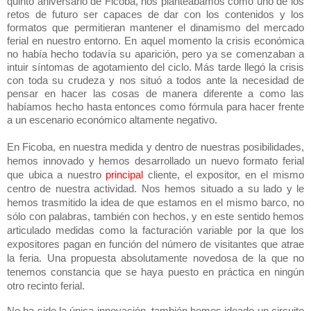
quinto aniversario de Ficoba, nos planteábamos como uno de los
retos de futuro ser capaces de dar con los contenidos y los
formatos que permitieran mantener el dinamismo del mercado
ferial en nuestro entorno. En aquel momento la crisis económica
no había hecho todavía su aparición, pero ya se comenzaban a
intuir síntomas de agotamiento del ciclo. Más tarde llegó la crisis
con toda su crudeza
y nos situó a todos ante la necesidad de
pensar en hacer las cosas de manera diferente a como las
habíamos hecho hasta entonces como fórmula para hacer frente
a un escenario económico altamente negativo.
En Ficoba, en nuestra medida y dentro de nuestras posibilidades,
hemos innovado y hemos desarrollado un nuevo formato ferial
que ubica a nuestro
principal
cliente, el expositor, en el mismo
centro de nuestra actividad. Nos hemos situado a su lado
y le
hemos trasmitido la idea de que estamos en el mismo barco, no
sólo con palabras, ta
mb
ién con hechos, y en este sentido hemos
articulado medidas como la facturación variable por la que los
expositores pagan en función del número de visitantes que atrae
la feria. Una
propuesta absolutamente novedosa de la que no
tenemos constancia que se haya puesto en práctica en ningún
otro recinto ferial.