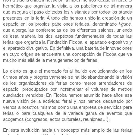
No ha sido la única innovación, ta
mb
ién hemos ideado un circuito
hermético que organiza la visita a los pabellones de tal manera
que asegura el paso de todos los visitantes por todos los stands
presentes en
la feria. A
todo ello hemos unido la creación de un
espacio en los propios pabellones feriales, denominado
i-gune,
que alberga las conferencias de los diferentes salones,
uniendo
de esta manera los dos aspectos fundamentales de todas las
ferias que organiza
la Fundación Ficoba
, el apartado expositivo y
el apartado divulgativo. En definitiva, una batería de innovaciones
en cuyo origen se encuentra una concepción de Ficoba que va
mucho más allá de la mera generación de ferias.
Lo cierto es
que el
mercado ferial ha ido evolucionando en los
últimos años y progresivamente se ha ido abandonando la visión
de los organizadores de ferias como meros arrendadores de
espacio, preocupados por incrementar el volumen de metros
cuadrados vendidos. En Ficoba hemos asumido hace años esa
nueva visión de la actividad ferial y nos hemos decantado por
vernos a nosotros mismos como una empresa de servicios para
ferias o para cualquiera de la variada gama de eventos que
acogemos (congresos, actos culturales, reuniones…).
En esta evolución hacia un concepto más amplio de las ferias