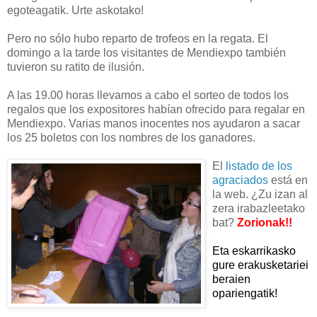
egoteagatik. Urte askotako!
Pero no sólo hubo reparto de trofeos en la regata. El
domingo a la tarde los visitantes de Mendiexpo también
tuvieron su ratito de ilusión.
A las 19.00 horas llevamos a cabo el sorteo de todos los
regalos que los expositores habían ofrecido para regalar en
Mendiexpo. Varias manos inocentes nos ayudaron a sacar
los 25 boletos con los nombres de los ganadores.
El
listado de los
agraciados
está en
la web. ¿Zu izan al
zera irabazleetako
bat?
Zorionak!!
Eta eskarrikasko
gure erakusketariei
beraien
opariengatik!