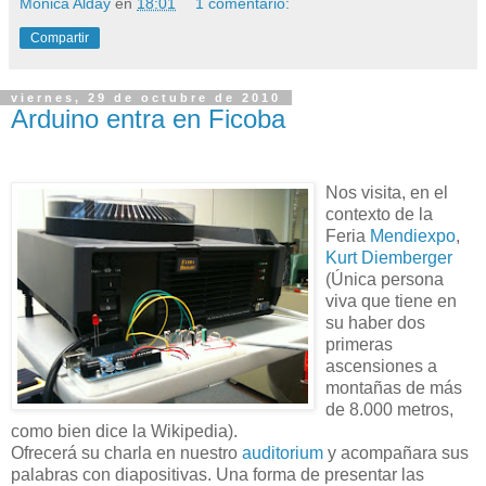
Mónica Alday
en
18:01
1 comentario:
Compartir
viernes, 29 de octubre de 2010
Arduino entra en Ficoba
Nos visita, en el
contexto de la
Feria
Mendiexpo
,
Kurt
Diemberger
(Única persona
viva que tiene en
su haber dos
primeras
ascensiones a
montañas de más
de 8.000 metros,
como bien dice la
Wikipedia
).
Ofrecerá su charla en nuestro
auditorium
y acompañara sus
palabras con diapositivas. Una forma de presentar las