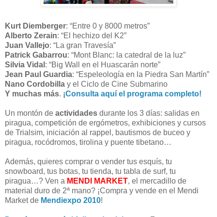
Kurt Diemberger
: “Entre 0 y 8000 metros”
Alberto Zerain
: “El hechizo del K2”
Juan Vallejo
: “La gran Travesía”
Patrick Gabarrou
: “Mont Blanc: la catedral de la luz”
Silvia Vidal
: “Big Wall en el Huascarán norte”
Jean Paul Guardia
: “Espeleología en la Piedra San Martín”
Nano Cordobilla
y el Ciclo de Cine Submarino
Y muchas más
.
¡Consulta aquí el programa completo!
Un montón de
actividades
durante los 3 días: salidas en
piragua, competición de ergómetros, exhibiciones y cursos
de Trialsim, iniciación al rappel, bautismos de buceo y
piragua, rocódromos, tirolina y puente tibetano…
Además, quieres comprar o vender tus esquís, tu
snowboard, tus botas, tu tienda, tu tabla de surf, tu
piragua…? Ven a
MENDI MARKET
, el mercadillo de
material duro de 2ª mano? ¡Compra y vende en el Mendi
Market de
Mendiexpo 2010
!