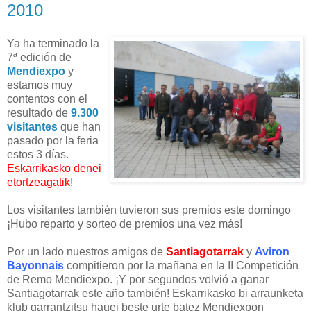
2010
Ya ha terminado la
7ª edición de
Mendiexpo
y
estamos muy
contentos con el
resultado de
9.300
visitantes
que han
pasado por la feria
estos 3 días.
Eskarrikasko denei
etortzeagatik!
Los visitantes también tuvieron sus premios este domingo
¡Hubo reparto y sorteo de premios una vez más!
Por un lado nuestros amigos de
Santiagotarrak
y
Aviron
Bayonnais
compitieron por la mañana en la II Competición
de Remo Mendiexpo. ¡Y por segundos volvió a ganar
Santiagotarrak este año también! Eskarrikasko bi arraunketa
klub garrantzitsu hauei beste urte batez Mendiexpon