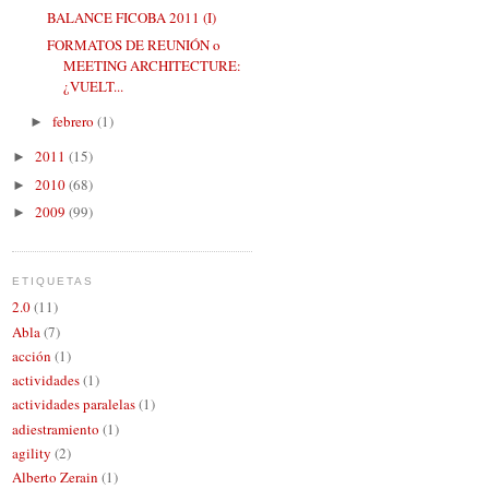
BALANCE FICOBA 2011 (I)
FORMATOS DE REUNIÓN o
MEETING ARCHITECTURE:
¿VUELT...
febrero
(1)
►
2011
(15)
►
2010
(68)
►
2009
(99)
►
ETIQUETAS
2.0
(11)
Abla
(7)
acción
(1)
actividades
(1)
actividades paralelas
(1)
adiestramiento
(1)
agility
(2)
Alberto Zerain
(1)