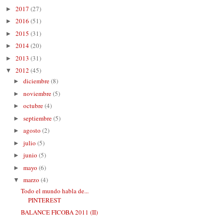
2017
(27)
►
2016
(51)
►
2015
(31)
►
2014
(20)
►
2013
(31)
►
2012
(45)
▼
diciembre
(8)
►
noviembre
(5)
►
octubre
(4)
►
septiembre
(5)
►
agosto
(2)
►
julio
(5)
►
junio
(5)
►
mayo
(6)
►
marzo
(4)
▼
Todo el mundo habla de...
PINTEREST
BALANCE FICOBA 2011 (II)