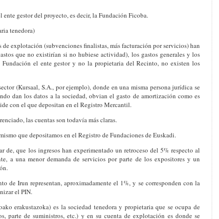
el ente gestor del proyecto, es decir,
la Fundación
Ficoba
.
aria tenedora)
os de explotación (subvenciones finalistas, más facturación por servicios) han
stos que no existirían si no hubiese actividad), los gastos generales y los
 Fundación el ente gestor y no la propietaria del Recinto, no existen los
 sector (Kursaal, S.A., por ejemplo), donde en una misma persona jurídica se
ando dan los datos a la sociedad, obvian el gasto de amortización como es
cide con el que depositan en el Registro Mercantil.
erenciado, las cuentas son todavía más claras.
l mismo que depositamos en el Registro de Fundaciones de Euskadi.
ar de, que los ingresos han experimentado un retroceso del 5% respecto al
nte, a una menor demanda de servicios por parte de los expositores y un
ón.
to de Irun representan, aproximadamente el 1%, y se corresponden con la
nizar el PIN.
oako erakustazoka) es la sociedad tenedora y propietaria que se ocupa de
os, parte de suministros, etc.) y en su cuenta de explotación es donde se