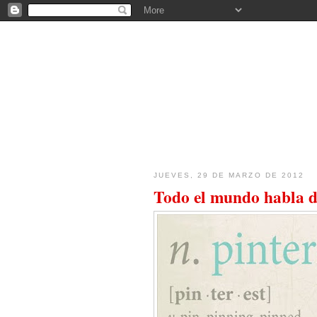
FICOBA - BLOG
JUEVES, 29 DE MARZO DE 2012
Todo el mundo habla 