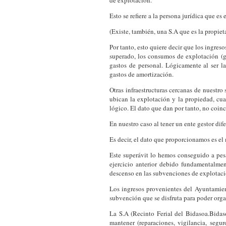
de explotación.
Esto se refiere a la persona jurídica que es 
(Existe, también, una S.A que es la propiet
Por tanto, esto quiere decir que los ingres
superado, los consumos de explotación (ga
gastos de personal. Lógicamente al ser la
gastos de amortización.
Otras infraestructuras cercanas de nuestro
ubican la explotación y la propiedad, cu
lógico. El dato que dan por tanto, no coin
En nuestro caso al tener un ente gestor dif
Es decir, el dato que proporcionamos es e
Este superávit lo hemos conseguido a pes
ejercicio anterior debido fundamentalme
descenso en las subvenciones de explotaci
Los ingresos provenientes del Ayuntamien
subvención que se disfruta para poder orga
La S.A (Recinto Ferial del Bidasoa.Bidas
mantener (reparaciones, vigilancia, segur