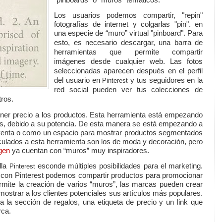
Los usuarios podemos compartir, "repin"
fotografías de internet y colgarlas "pin". en
una especie de “muro” virtual "pinboard"
. Para
esto, es necesario descargar, una barra de
herramientas que permite compartir
imágenes desde cualquier web. Las fotos
seleccionadas aparecen después en el perfil
del usuario en
y tus seguidores en la
Pinterest
red social pueden ver tus colecciones de
tros.
oner precio a los productos.
Esta herramienta está empezando
s, debido a su potencia. De esta manera se está empezando a
enta o como un espacio para mostrar productos segmentados
culados a esta herramienta son los de moda y decoración, pero
gen
ya cuentan con “muros” muy inspiradores.
lla
esconde múltiples posibilidades para el
marketing
.
Pinterest
con Pinterest podemos compartir
productos
para promocionar
mite la creación de varios “muros”, las marcas pueden crear
mostrar a los clientes potenciales sus artículos más populares.
a la sección de regalos,
una etiqueta de precio y un link que
rca.