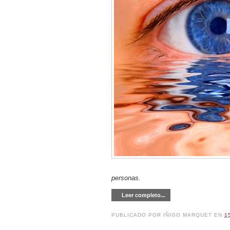
personas.
Leer completo...
PUBLICADO POR
IÑIGO MARQUET
EN
1