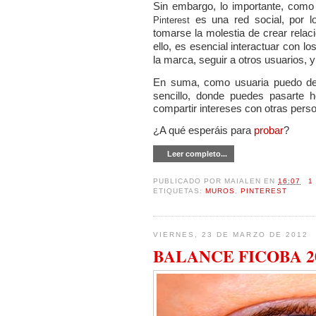
Sin embargo, lo importante, como
es una red social, por l
Pinterest
tomarse la molestia de crear rela
ello, es esencial interactuar con l
la marca, seguir a otros usuarios, 
En suma, como usuaria puedo d
sencillo, donde puedes pasarte 
compartir intereses con otras pers
¿A qué esperáis para
probar
?
Leer completo...
PUBLICADO POR
MAIALEN
EN
16:07
1
ETIQUETAS:
MUROS
,
PINTEREST
VIERNES, 23 DE MARZO DE 2012
BALANCE FICOBA 201