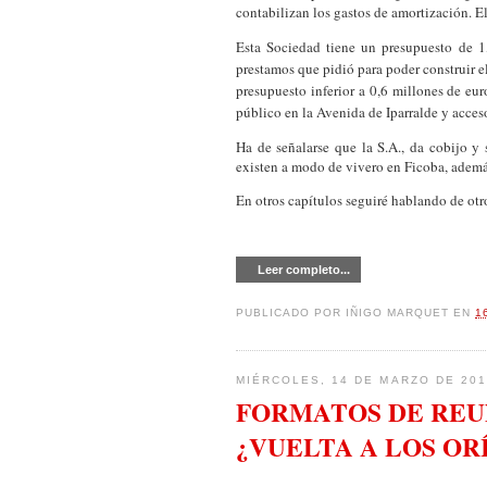
contabilizan los gastos de amortización. E
Esta Sociedad tiene un presupuesto de 1
prestamos que pidió para poder construir e
presupuesto inferior a 0,6 millones de eur
público en la Avenida de Iparralde y acces
Ha de señalarse que la S.A., da cobijo y
existen a modo de vivero en
Ficoba
, ademá
En otros capítulos seguiré h
abla
ndo de otr
Leer completo...
PUBLICADO POR
IÑIGO MARQUET
EN
1
MIÉRCOLES, 14 DE MARZO DE 201
FORMATOS DE REU
¿VUELTA A LOS OR