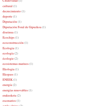
Creatividad
(1)
cultural
(1)
decrecimiento
(1)
deporte
(1)
Diputación
(1)
Diputación Foral de Gipuzkoa
(1)
diseinua
(1)
Ecochips
(1)
ecoconstrucción
(1)
Ecologia
(1)
ecología
(2)
écologie
(2)
ecosistemas marinos
(1)
Ekologia
(1)
Ekopass
(1)
ENEEK
(1)
energía
(2)
energías renovables
(1)
erakusketa
(2)
escenarios
(1)
estilo alpino
(2)