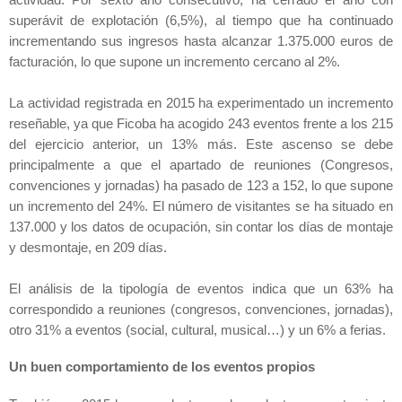
actividad. Por sexto año consecutivo, ha cerrado el año con
superávit de explotación (6,5%), al tiempo que ha continuado
incrementando sus ingresos hasta alcanzar 1.375.000 euros de
facturación, lo que supone un incremento cercano al 2%.
La actividad registrada en
2015 ha
experimentado un incremento
reseñable, ya que Ficoba ha acogido 243 eventos frente a los 215
del ejercicio anterior, un 13% más. Este ascenso se debe
principalmente a que el apartado de reuniones (Congresos,
convenciones y jornadas) ha pasado de
123 a
152, lo que supone
un incremento del 24%. El número de visitantes se ha situado en
137.000 y los datos de ocupación, sin contar los días de montaje
y desmontaje, en 209 días.
El análisis de la tipología de eventos indica que un 63% ha
correspondido a reuniones (congresos, convenciones, jornadas),
otro 31% a eventos (social, cultural, musical…) y un 6% a ferias.
Un buen comportamiento de los eventos propios