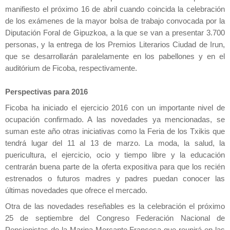
manifiesto el próximo 16 de abril cuando coincida la celebración
de los exámenes de la mayor bolsa de trabajo convocada por
la
Diputación
Foral
de Gipuzkoa, a la que se van a presentar 3.700
personas, y la entrega de los Premios Literarios Ciudad de Irun,
que se desarrollarán paralelamente en los pabellones y en el
auditórium de Ficoba, respectivamente.
Perspectivas para 2016
Ficoba ha iniciado el ejercicio 2016 con un importante nivel de
ocupación confirmado. A las novedades ya mencionadas, se
suman este año otras iniciativas como
la Feria
de los Txikis que
tendrá lugar del 11 al 13 de marzo.
La moda, la salud, la
puericultura, el ejercicio, ocio y tiempo libre y la educación
centrarán buena parte de la oferta expositiva para que los recién
estrenados o futuros madres y padres
puedan conocer las
últimas novedades que ofrece el mercado.
Otra de las novedades reseñables es la celebración el próximo
25 de septiembre del Congreso Federación Nacional de