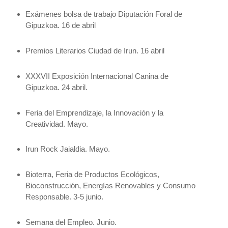
Exámenes bolsa de trabajo Diputación Foral de
Gipuzkoa. 16 de abril
Premios Literarios Ciudad de Irun. 16 abril
XXXVII Exposición Internacional Canina de
Gipuzkoa. 24 abril.
Feria del Emprendizaje,
la Innovación
y
la
Creatividad.
Mayo.
Irun Rock Jaialdia. Mayo.
Bioterra, Feria de Productos Ecológicos,
Bioconstrucción, Energías Renovables y Consumo
Responsable. 3-5 junio.
Semana del Empleo. Junio.