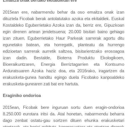
Emaitza onak bertako ekitaldietan ere
2015ean ere, nabarmendu behar da oso emaitza onak izan
dituztela Ficobak berak antolatutako azoka eta ekitaldiek.
Euskal
Kostaldeko Eguberrietako Azoka izan da, berriz ere, Gipuzkoan
egin direnen artean jendetsuena; 20.000 bisitari baino gehiago
izan zituen.
Eguberrietako Haur Parkeak sarrerak agortu ditu
egunetako batean, eta horregatik, planteatu da hurrengo
edizioetan sarrerak aurretik saltzea, bisitarientzako erosoagoa
izan dadin.
Bestalde, Bioterra Produktu Ekologikoen,
Bioeraikuntzaren, Energia Berriztagarrien eta Kontsumo
Arduratsuaren Azoka haziz doa, eta 2016rako, iragartzen da
erakusketa-gunea handitu egingo duela Ficobako kanpoaldeko
erakusketa-gunearen zati bat ere hartuta.
Eraginiko ondorioa
2015ean, Ficobak bere inguruan sortu duen eragin-ondorioa
8.250.000 eurotara iritsi da.
Atal honetan, nabarmendu beharra
dago zenbat ostatu-gau sortzen dituen ehunka erakusketari
etortzeak, eta horiei gehituta, kongresuetara-eta etortzen direnek