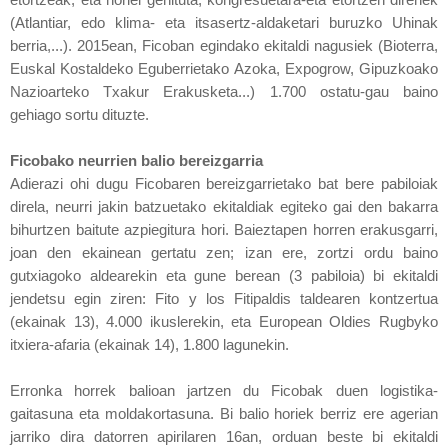
(Atlantiar, edo klima- eta itsasertz-aldaketari buruzko Uhinak
berria,...).
2015ean, Ficoban egindako ekitaldi nagusiek (Bioterra,
Euskal Kostaldeko Eguberrietako Azoka, Expogrow, Gipuzkoako
Nazioarteko Txakur Erakusketa...) 1.700 ostatu-gau baino
gehiago sortu dituzte.
Ficobako neurrien balio bereizgarria
Adierazi ohi dugu Ficobaren bereizgarrietako bat bere pabiloiak
direla, neurri jakin batzuetako ekitaldiak egiteko gai den bakarra
bihurtzen baitute azpiegitura hori. Baieztapen horren erakusgarri,
joan den ekainean gertatu zen; izan ere, zortzi ordu baino
gutxiagoko aldearekin eta gune berean (3 pabiloia) bi ekitaldi
jendetsu egin ziren: Fito y los Fitipaldis taldearen kontzertua
(ekainak 13), 4.000 ikuslerekin, eta European Oldies Rugbyko
itxiera-afaria (ekainak 14), 1.800 lagunekin.
Erronka horrek balioan jartzen du Ficobak duen logistika-
gaitasuna eta moldakortasuna.
Bi balio horiek berriz ere agerian
jarriko dira datorren apirilaren 16an, orduan beste bi ekitaldi