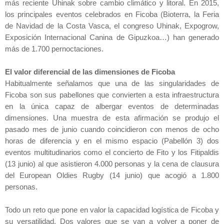
más reciente Uhinak sobre ca
mb
io climático y litoral. En 2015,
los principales eventos celebrados en Ficoba (Bioterra,
la Feria
de Navidad de
la Costa
Vasca
, el congreso Uhinak, Expogrow,
Exposición Internacional Canina de Gipuzkoa…) han generado
más de 1.700 pernoctaciones.
El valor diferencial de las dimensiones de Ficoba
Habitualmente señalamos que una de las singularidades de
Ficoba son sus pabellones que convierten a esta infraestructura
en la única capaz de albergar eventos de determinadas
dimensiones. Una muestra de esta afirmación se produjo el
pasado mes de junio cuando coincidieron con menos de ocho
horas de diferencia y en el mismo espacio (Pabellón 3) dos
eventos multitudinarios como el concierto de Fito y los Fitipaldis
(13 junio) al que asistieron 4.000 personas y la cena de clausura
del European Oldies Rugby (14 junio) que acogió a 1.800
personas.
Todo un reto que pone en valor la capacidad logística de Ficoba y
su versatilidad. Dos valores que se van a volver a poner de