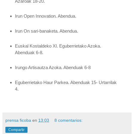
Azaroak 18-20.
Irun Open Innovation.
Abendua.
Irun On sari-banaketa.
Abendua.
Euskal Kostaldeko XI. Eguberrietako Azoka.
Abenduak 6-8.
Irungo Artisautza Azoka.
Abenduak 6-8
Eguberrietako Haur Parkea.
Abenduak 15- Urtarrilak
4.
prensa ficoba
en
13:03
8 comentarios:
Compartir