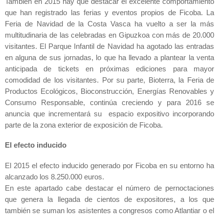
También en 2015 hay que destacar el excelente comportamiento
que han registrado las ferias y eventos propios de Ficoba.
La
Feria
de Navidad de
la Costa
Vasca
ha vuelto a ser la más
multitudinaria de las celebradas en Gipuzkoa con más de 20.000
visitantes. El Parque Infantil de Navidad ha agotado las entradas
en alguna de sus jornadas, lo que ha llevado a plantear la venta
anticipada de tickets en próximas ediciones para mayor
comodidad de los visitantes. Por su parte, Bioterra,
la Feria
de
Productos Ecológicos, Bioconstrucción, Energías Renovables y
Consumo Responsable, continúa creciendo y para 2016 se
anuncia que incrementará su espacio expositivo incorporando
parte de la zona exterior de exposición de Ficoba.
El efecto inducido
El 2015 el efecto inducido generado por Ficoba en su entorno ha
alcanzado los 8.250.000 euros.
En este apartado cabe destacar el número de pernoctaciones
que genera la llegada de cientos de expositores, a los que
ta
mb
ién se suman los asistentes a congresos como Atlantiar o el