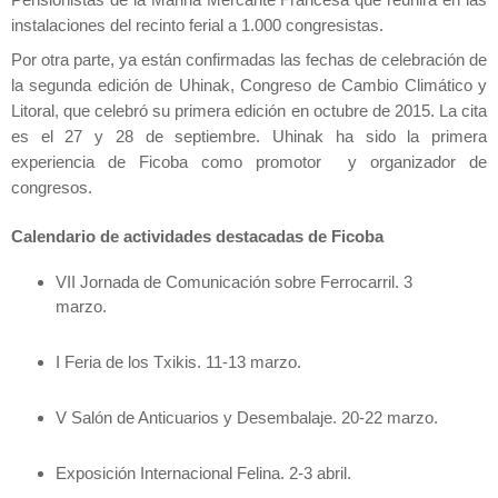
Pensionistas de
la
Mar
ina
Mercante
Francesa que reunirá en las
instalaciones del recinto ferial a 1.000 congresistas.
Por otra parte, ya están confirmadas las fechas de celebración de
la segunda edición de Uhinak, Congreso de Cambio Climático y
Litoral, que celebró su primera edición en octubre de 2015. La cita
es el 27 y 28 de septiembre. Uhinak ha sido la primera
experiencia de Ficoba como promotor y organizador de
congresos.
Calendario de actividades destacadas de Ficoba
VII Jornada de Comunicación sobre Ferrocarril. 3
marzo.
I Feria de los Txikis. 11-13 marzo.
V Salón de Anticuarios y Dese
mb
alaje. 20-22 marzo.
Exposición Internacional Felina. 2-3 abril.