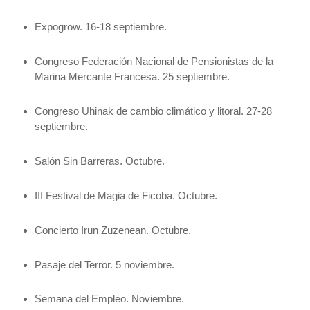
Expogrow. 16-18 septiembre.
Congreso Federación Nacional de Pensionistas de
la
Mar
ina
Mercante
Francesa. 25 septiembre.
Congreso Uhinak de cambio climático y litoral. 27-28
septiembre.
Salón Sin Barreras. Octubre.
III Festival de Magia de Ficoba. Octubre.
Concierto Irun Zuzenean. Octubre.
Pasaje del Terror. 5 noviembre.
Semana del Empleo. Noviembre.