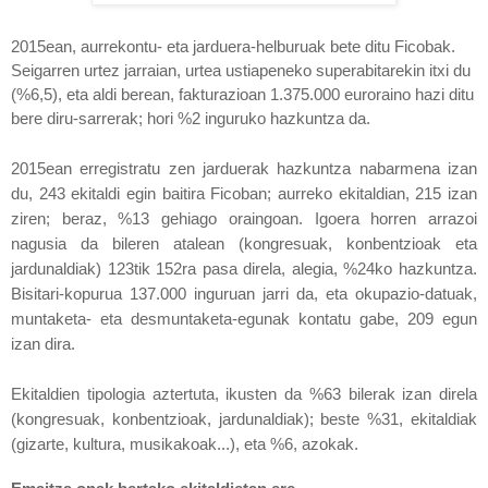
2015ean, aurrekontu- eta jarduera-helburuak bete ditu
Ficobak.
Seigarren urtez jarraian, urtea ustiapeneko superabitarekin itxi du
(%6,5), eta aldi berean, fakturazioan 1.375.000 euroraino hazi ditu
bere diru-sarrerak; hori %2 inguruko hazkuntza da.
2015ean erregistratu zen jarduerak hazkuntza nabarmena izan
du, 243 ekitaldi egin baitira Ficoban; aurreko ekitaldian, 215 izan
ziren; beraz, %13 gehiago oraingoan.
Igoera horren arrazoi
nagusia da bileren atalean (kongresuak, konbentzioak eta
jardunaldiak) 123tik 152ra pasa direla, alegia, %24ko hazkuntza.
Bisitari-kopurua 137.000 inguruan jarri da, eta okupazio-datuak,
muntaketa- eta desmuntaketa-egunak kontatu gabe, 209 egun
izan dira.
Ekitaldien tipologia aztertuta, ikusten da %63 bilerak izan direla
(kongresuak, konbentzioak, jardunaldiak); beste %31, ekitaldiak
(gizarte, kultura, musikakoak...), eta %6, azokak.