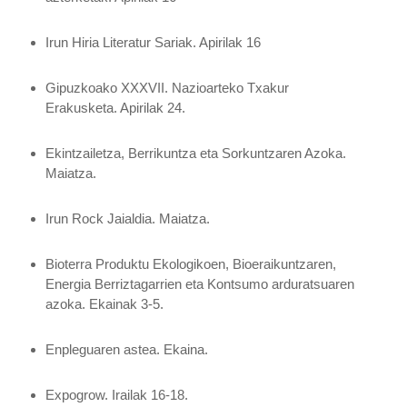
Irun Hiria Literatur Sariak.
Apirilak 16
Gipuzkoako XXXVII. Nazioarteko Txakur
Erakusketa.
Apirilak 24.
Ekintzailetza, Berrikuntza eta Sorkuntzaren Azoka.
Maiatza.
Irun Rock Jaialdia.
Maiatza.
Bioterra Produktu Ekologikoen, Bioeraikuntzaren,
Energia Berriztagarrien eta Kontsumo arduratsuaren
azoka.
Ekainak 3-5.
Enpleguaren astea.
Ekaina.
Expogrow.
Irailak 16-18.