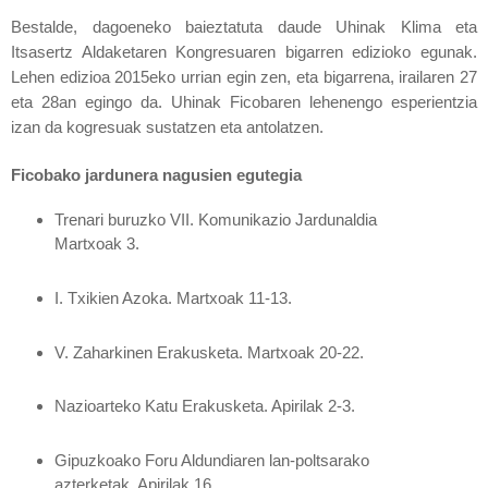
Bestalde, dagoeneko baieztatuta daude Uhinak Klima eta
Itsasertz Aldaketaren Kongresuaren bigarren edizioko egunak.
Lehen edizioa 2015eko urrian egin zen, eta bigarrena, irailaren 27
eta 28an egingo da.
Uhinak Ficobaren lehenengo esperientzia
izan da kogresuak sustatzen eta antolatzen.
Ficobako jardunera nagusien egutegia
Trenari buruzko VII. Komunikazio Jardunaldia
Martxoak 3.
I. Txikien Azoka.
Martxoak 11-13.
V. Zaharkinen Erakusketa.
Martxoak 20-22.
Nazioarteko Katu Erakusketa.
Apirilak 2-3.
Gipuzkoako Foru Aldundiaren lan-poltsarako
azterketak.
Apirilak 16