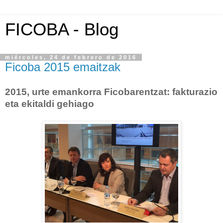
FICOBA - Blog
miércoles, 24 de febrero de 2016
Ficoba 2015 emaitzak
2015, urte emankorra Ficobarentzat:
fakturazio
eta ekitaldi gehiago