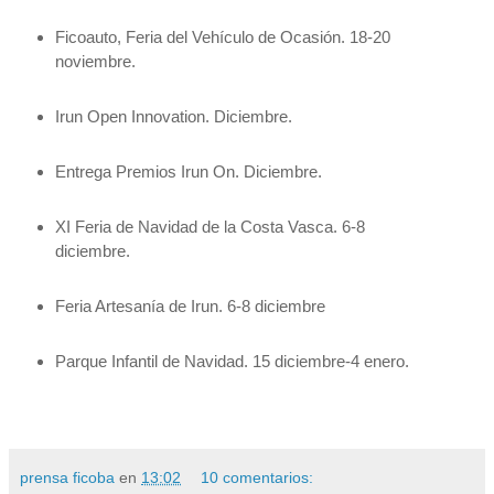
Ficoauto, Feria del Vehículo de Ocasión. 18-20
noviembre.
Irun Open Innovation. Diciembre.
Entrega Premios Irun On. Diciembre.
XI Feria de Navidad de
la Costa
Vasca.
6-8
diciembre.
Feria Artesanía de Irun. 6-8 dicie
mb
re
Parque Infantil de Navidad. 15 dicie
mb
re-4 enero.
prensa ficoba
en
13:02
10 comentarios: