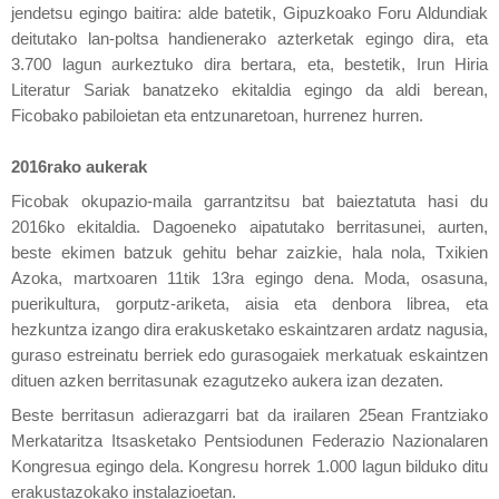
jendetsu egingo baitira: alde batetik, Gipuzkoako Foru Aldundiak
deitutako lan-poltsa handienerako azterketak egingo dira, eta
3.700 lagun aurkeztuko dira bertara, eta, bestetik, Irun Hiria
Literatur Sariak banatzeko ekitaldia egingo da aldi berean,
Ficobako pabiloietan eta entzunaretoan, hurrenez hurren.
2016rako aukerak
Ficobak okupazio-maila garrantzitsu bat baieztatuta hasi du
2016ko ekitaldia.
Dagoeneko aipatutako berritasunei, aurten,
beste ekimen batzuk gehitu behar zaizkie, hala nola, Txikien
Azoka, martxoaren 11tik 13ra egingo dena.
Moda, osasuna,
puerikultura, gorputz-ariketa, aisia eta denbora librea, eta
hezkuntza izango dira erakusketako eskaintzaren ardatz nagusia,
guraso estreinatu berriek edo gurasogaiek merkatuak eskaintzen
dituen azken berritasunak ezagutzeko aukera izan dezaten.
Beste berritasun adierazgarri bat da irailaren 25ean Frantziako
Merkataritza Itsasketako Pentsiodunen Federazio Nazionalaren
Kongresua egingo dela. Kongresu horrek 1.000 lagun bilduko ditu
erakustazokako instalazioetan.