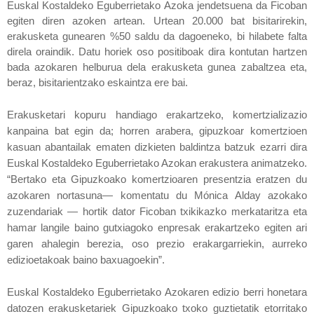
Euskal Kostaldeko Eguberrietako Azoka jendetsuena da Ficoban
egiten diren azoken artean. Urtean
20.000 bat bisitarirekin,
erakusketa gunearen %50 saldu da dagoeneko, bi hilabete falta
direla oraindik. Datu horiek oso positiboak dira kontutan hartzen
bada azokaren helburua dela erakusketa gunea zabaltzea eta,
beraz, bisitarientzako eskaintza ere bai.
Erakusketari kopuru handiago erakartzeko, komertzializazio
kanpaina bat egin da; horren arabera, gipuzkoar komertzioen
kasuan abantailak ematen dizkieten baldintza batzuk ezarri dira
Euskal Kostaldeko Eguberrietako Azokan erakustera animatzeko.
“Bertako eta Gipuzkoako komertzioaren presentzia eratzen du
azokaren nortasuna— komentatu du Mónica Alday azokako
zuzendariak — hortik dator Ficoban txikikazko merkataritza eta
hamar langile baino gutxiagoko enpresak erakartzeko egiten ari
garen ahalegin berezia, oso prezio erakargarriekin, aurreko
edizioetakoak baino baxuagoekin”.
Euskal Kostaldeko Eguberrietako Azokaren edizio berri honetara
datozen erakusketariek Gipuzkoako txoko guztietatik etorritako