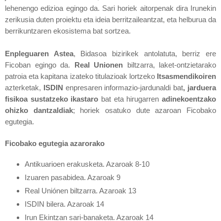
lehenengo edizioa egingo da. Sari horiek aitorpenak dira Irunekin
zerikusia duten proiektu eta ideia berritzaileantzat, eta helburua da
berrikuntzaren ekosistema bat sortzea.
Enpleguaren Astea
, Bidasoa bizirikek antolatuta, berriz ere
Ficoban egingo da.
Real Unionen
biltzarra, laket-ontzietarako
patroia eta kapitana izateko titulazioak lortzeko
Itsasmendikoiren
azterketak,
ISDIN
enpresaren informazio-jardunaldi bat
, jarduera
fisikoa sustatzeko ikastaro
bat eta hirugarren
adinekoentzako
ohizko dantzaldiak
; horiek osatuko dute azaroan Ficobako
egutegia.
Ficobako egutegia azarorako
Antikuarioen erakusketa. Azaroak 8-10
Izuaren pasabidea. Azaroak 9
Real Uniónen biltzarra. Azaroak 13
ISDIN bilera. Azaroak 14
Irun Ekintzan sari-banaketa. Azaroak 14