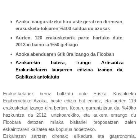
Azoka inauguratzeko hiru aste geratzen direnean,
erakusketa-tokiaren %100 saldua du azokak
Aurten, 120 erakusketarik parte hartuko dute,
2012an baino ia %50 gehiago
Azoka abenduaren 6tik 8ra izango da Ficoban
Azokarekin batera, Irungo Artisautza
Erakusketaren laugarren edizioa izango da,
Gabiltzak antolatuta
Erakusketariek berriz bultzatu dute Euskal Kostaldeko
Eguberrietako Azoka, beste edizio bat eginez, eta aurten 119
erakusketari izango dira bertan. Kopuru garrantzitsua da, %49ko
hazkuntza da 2012. urtekoarekiko, eta aukera emango du
Ficobara datozen milaka bisitariei proposatzen zaien
eskaintzaren kalitatea eta kopurua hobetzeko.
Eskaintzan sartzen direnak: elikadura eta gastronomia,