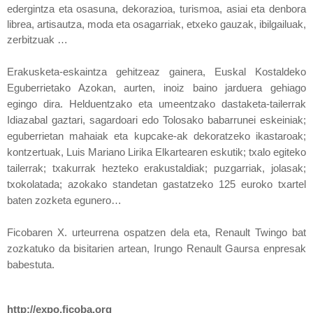
edergintza eta osasuna, dekorazioa, turismoa, asiai eta denbora
librea, artisautza, moda eta osagarriak, etxeko gauzak, ibilgailuak,
zerbitzuak …
Erakusketa-eskaintza gehitzeaz gainera, Euskal Kostaldeko
Eguberrietako Azokan, aurten, inoiz baino jarduera gehiago
egingo dira. Helduentzako eta umeentzako dastaketa-tailerrak
Idiazabal gaztari, sagardoari edo Tolosako babarrunei eskeiniak;
eguberrietan mahaiak eta kupcake-ak dekoratzeko ikastaroak;
kontzertuak,
Luis Mariano
Lirika Elkartearen eskutik; txalo egiteko
tailerrak; txakurrak hezteko erakustaldiak; puzgarriak, jolasak;
txokolatada; azokako standetan gastatzeko 125 euroko txartel
baten zozketa egunero…
Ficobaren X. urteurrena ospatzen dela eta, Renault Twingo bat
zozkatuko da bisitarien artean, Irungo Renault Gaursa enpresak
babestuta.
http://expo.ficoba.org