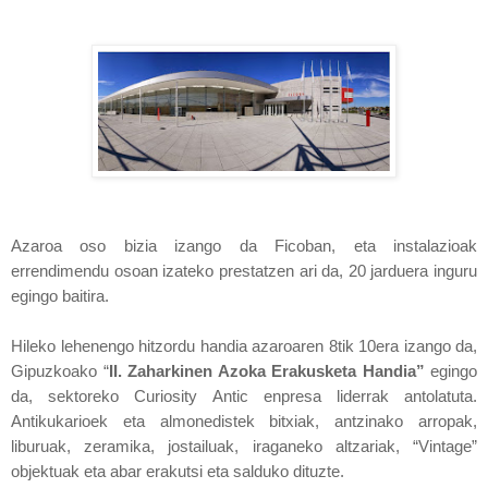
Azaroa oso bizia izango da Ficoban, eta instalazioak
errendimendu osoan izateko prestatzen ari da, 20 jarduera inguru
egingo baitira.
Hileko lehenengo hitzordu handia azaroaren 8tik 10era izango da,
Gipuzkoako “
II. Zaharkinen Azoka Erakusketa Handia”
egingo
da, sektoreko Curiosity Antic enpresa liderrak antolatuta.
Antikukarioek eta almonedistek bitxiak, antzinako arropak,
liburuak, zeramika, jostailuak, iraganeko altzariak, “Vintage”
objektuak eta abar erakutsi eta salduko dituzte.