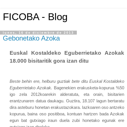
FICOBA - Blog
lunes, 16 de diciembre de 2013
Gebonetako Azoka
Euskal Kostaldeko Eguberrietako Azokak
18.000 bisitaritik gora izan ditu
Beste behin ere, helburu guztiak bete ditu Euskal Kostaldeko
Eguberrietako Azokak.
Bagenekien erakusketa-kopurua %50
igo zela 2012koarekin alderatuta, eta orain, bisitarien
erantzunaren datua daukagu. Guztira, 18.107 lagun bertaratu
dira asteburu honetan erakustazokara. Iazkoaren oso antzeko
kopurua, baina oso positiboa, kontuan hartzen bada Azokak
egun bat gutxiago iraun duela zubi honetako egunak ere
gutxiago izan direlako.