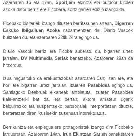
Azaroaren 16 eta 17an,
Sportjam
ekintza eta outdoor kirolen
azoka dator berriz ere Ficobara, zortzigarren edizio izango da.
Ficobako bisitariek izango dituzten berritasunen artean,
Bigarren
Eskuko Ibilgailuen Azoka
nabarmentzen da; Diario Vascok
bultzaten du, eta azaroaren 22tik 24ra egingo da.
Diario Vascok berriz ere Ficoba aukeratu du, bigarren urtez
jarraian,
DV Multimedia Sariak
banatzeko. Azaroaren 28an da
hitzordua.
Izua nagusituko da erakustazokan azaroaren 9an; izan ere, eta
hori ere bigarren urtez jarraian,
Izuaren Pasabidea
egingo da,
Santiagoko Deabruak
elkarteak antolatuta. Izuaren Pasabidea
kale-antzerki bat da, eta bertan, aktore amateur ugarik
beldurrezko eta suspentseko pertsonaiak interpretatzen dituzte,
bertaratzen diren ikusleekin zuzenean interaktuatuz.
Berrikuntza eta enplegua ere protagonistak izango dira Ficobako
jardueretan. Azaroaren 14an,
Irun Ekintzan Sarien
banaketaren