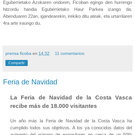
Eguberrietako Azokaren ondoren, Ficoban egingo den hurrengo
hitzordu handia Eguberrietako Haur Parkea izango da.
Abenduaren 22an, igandearekin, irekiko ditu ateak, eta urtarrilaren
4ra arte iraungo du.
prensa ficoba
en
14:32
11 comentarios:
Compartir
Feria de Navidad
La Feria
de Navidad de
la Costa
Vasca
recibe más de 18.000 visitantes
Un año más
la Feria
de Navidad de
la Costa
Vasca
ha
cumplido todos sus objetivos. A los ya conocidos datos del
aumento del número de expositores en cerca de un 50%