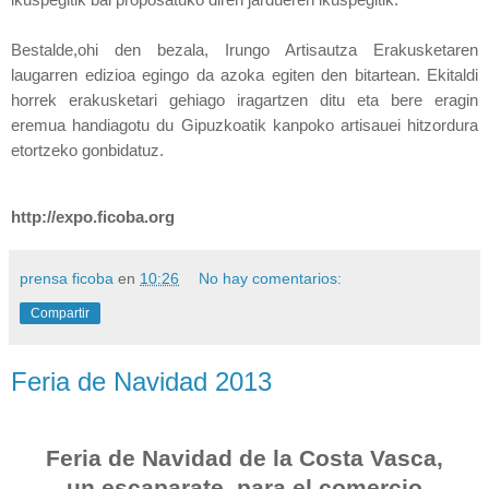
Bestalde,ohi den bezala, Irungo Artisautza Erakusketaren
laugarren edizioa egingo da azoka egiten den bitartean. Ekitaldi
horrek erakusketari gehiago iragartzen ditu eta bere eragin
eremua handiagotu du Gipuzkoatik kanpoko artisauei hitzordura
etortzeko gonbidatuz.
http://expo.ficoba.org
prensa ficoba
en
10:26
No hay comentarios:
Compartir
Feria de Navidad 2013
Feria de Navidad de
la Costa
Vasca
,
un escaparate para el comercio