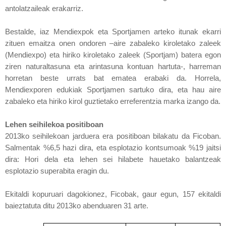
antolatzaileak erakarriz.
Bestalde, iaz Mendiexpok eta Sportjamen arteko itunak ekarri
zituen emaitza onen ondoren –aire zabaleko kiroletako zaleek
(Mendiexpo) eta hiriko kiroletako zaleek (Sportjam) batera egon
ziren naturaltasuna eta arintasuna kontuan hartuta-, harreman
horretan beste urrats bat ematea erabaki da. Horrela,
Mendiexporen edukiak Sportjamen sartuko dira, eta hau aire
zabaleko eta hiriko kirol guztietako erreferentzia marka izango da.
Lehen seihilekoa positiboan
2013ko seihilekoan jarduera era positiboan bilakatu da Ficoban.
Salmentak %6,5 hazi dira, eta esplotazio kontsumoak %19 jaitsi
dira: Hori dela eta lehen sei hilabete hauetako balantzeak
esplotazio superabita eragin du.
Ekitaldi kopuruari dagokionez, Ficobak, gaur egun, 157 ekitaldi
baieztatuta ditu 2013ko abenduaren 31 arte.