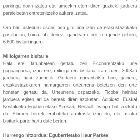
parkinga doan izatea eta, umeekin etorri diren guztiek, jarduera
paraleloetan entretenitzeko aukera izatea.
Oro har, asteburu osoan oso giro ona izan da erakustazokako
pasilloetan, baina, ohi denez, igandean etorri zen jende gehien;
6.600 bisitari inguru.
Milioigarren bisitaria
Hala ere, larunbatean gertatu zen Ficobarentzako une
gogoangarria; izan ere, milioigarren bisitaria izan zuen, 2003an
jarduera hasi zuenetik. Gertaera garrantzitsu hori, gainera,
eraskustazokaren hamargarren urteurrena betetzen den urte
honetan gertatu da. Urteurrena ospatzeko, Ficoba hainbat
jarduera egiten ari da bereak diren azoketan. Adibidez, Euskal
Kostaldeko Eguberrietako Azokan, Renault Twingo bat zozkatu
da. Ekimen horrek erabateko arrakasta izan du, eta milaka
bisitarik parte hartu dute bertan.
Hurrengo hitzordua: Eguberrietako Haur Parkea