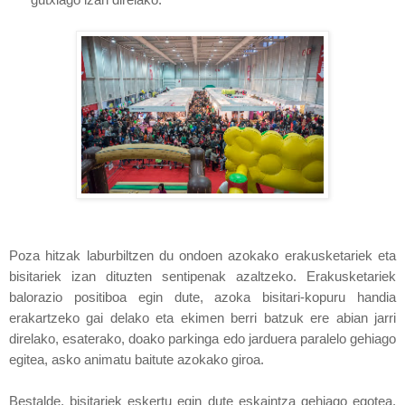
Poza hitzak laburbiltzen du ondoen azokako erakusketariek eta
bisitariek izan dituzten sentipenak azaltzeko. Erakusketariek
balorazio positiboa egin dute, azoka bisitari-kopuru handia
erakartzeko gai delako eta ekimen berri batzuk ere abian jarri
direlako, esaterako, doako parkinga edo jarduera paralelo gehiago
egitea, asko animatu baitute azokako giroa.
Bestalde, bisitariek eskertu egin dute eskaintza gehiago egotea,