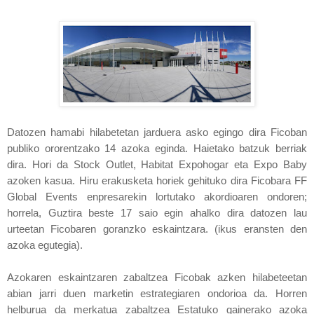
Datozen hamabi hilabetetan jarduera asko egingo dira Ficoban
publiko ororentzako 14 azoka eginda. Haietako batzuk berriak
dira. Hori da Stock Outlet, Habitat Expohogar eta Expo Baby
azoken kasua. Hiru erakusketa horiek gehituko dira Ficobara FF
Global Events enpresarekin lortutako akordioaren ondoren;
horrela, Guztira beste 17 saio egin ahalko dira datozen lau
urteetan Ficobaren goranzko eskaintzara. (ikus eransten den
azoka egutegia).
Azokaren eskaintzaren zabaltzea Ficobak azken hilabeteetan
abian jarri duen marketin estrategiaren ondorioa da. Horren
helburua da merkatua zabaltzea Estatuko gainerako azoka