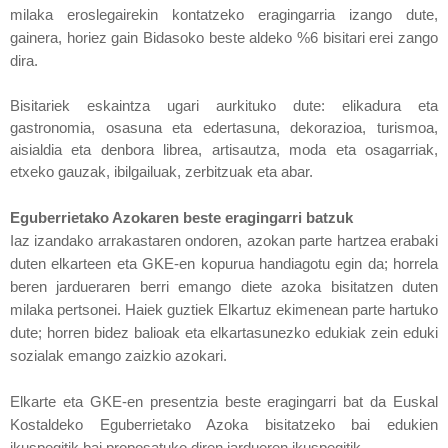
milaka eroslegairekin kontatzeko eragingarria izango dute,
gainera, horiez gain Bidasoko beste aldeko %6 bisitari erei zango
dira.
Bisitariek eskaintza ugari aurkituko dute: elikadura eta
gastronomia, osasuna eta edertasuna, dekorazioa, turismoa,
aisialdia eta denbora librea, artisautza, moda eta osagarriak,
etxeko gauzak, ibilgailuak, zerbitzuak eta abar.
Eguberrietako Azokaren beste eragingarri batzuk
Iaz izandako arrakastaren ondoren, azokan parte hartzea erabaki
duten elkarteen eta GKE-en kopurua handiagotu egin da; horrela
beren jardueraren berri emango diete azoka bisitatzen duten
milaka pertsonei. Haiek guztiek Elkartuz ekimenean parte hartuko
dute; horren bidez balioak eta elkartasunezko edukiak zein eduki
sozialak emango zaizkio azokari.
Elkarte eta GKE-en presentzia beste eragingarri bat da Euskal
Kostaldeko Eguberrietako Azoka bisitatzeko bai edukien
ikuspegitik bai proposatuko diren jardueren ikuspegitik.