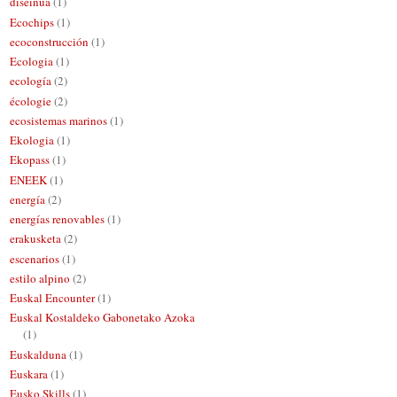
diseinua
(1)
Ecochips
(1)
ecoconstrucción
(1)
Ecologia
(1)
ecología
(2)
écologie
(2)
ecosistemas marinos
(1)
Ekologia
(1)
Ekopass
(1)
ENEEK
(1)
energía
(2)
energías renovables
(1)
erakusketa
(2)
escenarios
(1)
estilo alpino
(2)
Euskal Encounter
(1)
Euskal Kostaldeko Gabonetako Azoka
(1)
Euskalduna
(1)
Euskara
(1)
Eusko Skills
(1)