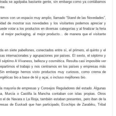
a entrada se agolpaba bastante gente, sin embargo como ya contábamos
nte.
ntramos con un espacio muy amplio, llamado “Stand de las Novedades”,
ilidad de mostrar sus novedades y los visitantes podemos apreciar y
ede votar a los productos en diversas categorías y al finalizar la feria
al mejor packaging, al mejor producto… de manera que el visitante
da en siete pabellones, conectados entre sí, el primero, el quinto y el
as internacionales y agrupaciones por países. El sexto, el séptimo y
 séptimo A Vívaness, belleza y cosmética. Resulta casi imposible ver
s repartimos el trabajo y nos centramos en los países y empresas más
a. Sin embargo hemos visto productos muy curiosos, como crema de
géticas bio a base de té y açai, o incluso mejillones bio.
 la mayoría de empresas y Consejos Reguladores del estado. Algunas
a, Murcia o Castilla
la Mancha
contaban con islas propias. Otros
o el de Navara o
La Rioja
, también estaban presentes, pero iban de la
resas de Euskadi que han participado, Ecochips de Zarabiku, Tribal