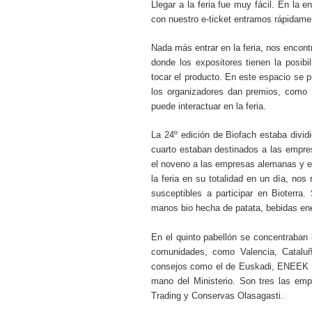
Llegar a la feria fue muy fácil. En l
con nuestro e-ticket entramos rápidame
Nada más entrar en la feria, nos enco
donde los expositores tienen la posib
tocar el producto. En este espacio se pu
los organizadores dan premios, como 
puede interactuar en la feria.
La 24º edición de Biofach estaba dividi
cuarto estaban destinados a las empres
el noveno a las empresas alemanas y el
la feria en su totalidad en un día, no
susceptibles a participar en Bioterr
manos bio hecha de patata, bebidas ener
En el quinto pabellón se concentraban
comunidades, como Valencia, Cataluñ
consejos como el de Euskadi, ENEEK 
mano del Ministerio. Son tres las emp
Trading y Conservas Olasagasti.