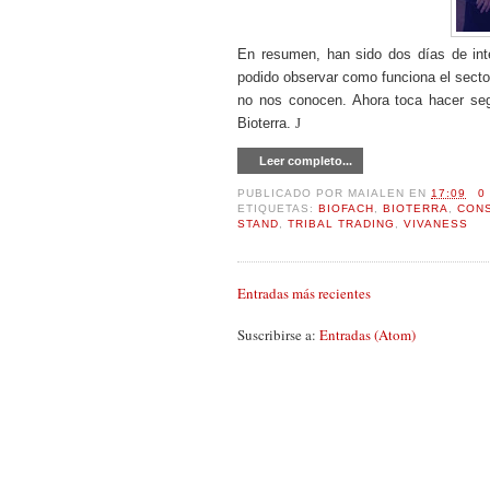
En resumen, han sido dos días de int
podido observar como funciona el sector
no nos conocen. Ahora toca hacer seg
Bioterra.
J
Leer completo...
PUBLICADO POR
MAIALEN
EN
17:09
0
ETIQUETAS:
BIOFACH
,
BIOTERRA
,
CON
STAND
,
TRIBAL TRADING
,
VIVANESS
Entradas más recientes
Suscribirse a:
Entradas (Atom)