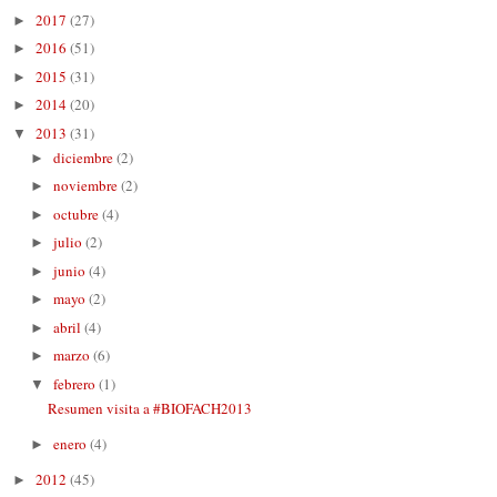
2017
(27)
►
2016
(51)
►
2015
(31)
►
2014
(20)
►
2013
(31)
▼
diciembre
(2)
►
noviembre
(2)
►
octubre
(4)
►
julio
(2)
►
junio
(4)
►
mayo
(2)
►
abril
(4)
►
marzo
(6)
►
febrero
(1)
▼
Resumen visita a #BIOFACH2013
enero
(4)
►
2012
(45)
►