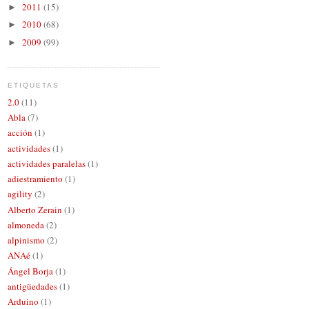
2011
(15)
►
2010
(68)
►
2009
(99)
►
ETIQUETAS
2.0
(11)
Abla
(7)
acción
(1)
actividades
(1)
actividades paralelas
(1)
adiestramiento
(1)
agility
(2)
Alberto Zerain
(1)
almoneda
(2)
alpinismo
(2)
ANAé
(1)
Ángel Borja
(1)
antigüedades
(1)
Arduino
(1)