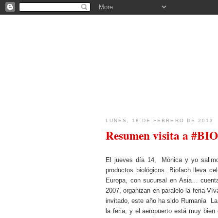
FICOBA - BLOG
LUNES, 18 DE FEBRERO DE 2013
Resumen visita a #B
El jueves día 14, Mónica y yo salimos
productos biológicos. Biofach lleva ce
Europa, con sucursal en Asia… cuent
2007, organizan en paralelo la feria V
invitado, este año ha sido Rumanía La e
la feria, y el aeropuerto está muy bien