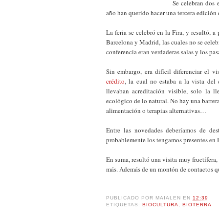
Se celebran dos 
año han querido hacer una tercera edición 
La feria se celebró en la Fira, y resultó, 
Barcelona y Madrid, las cuales no se celebr
conferencia eran verdaderas salas y los pas
Sin embargo, era difícil diferenciar el vi
crédito
, la cual no estaba a la vista del
llevaban acreditación visible, solo la ll
ecológico de lo natural. No hay una barrera
alimentación o terapias alternativas…
Entre las novedades deberíamos de dest
probablemente los tengamos presentes e
En suma, resultó una visita muy fructífer
más. Además de un montón de contactos qu
PUBLICADO POR
MAIALEN
EN
12:39
ETIQUETAS:
BIOCULTURA
,
BIOTERRA