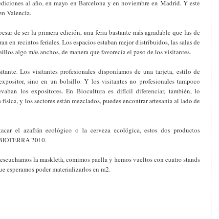
ediciones al año, en mayo en Barcelona y en noviembre en Madrid. Y este
en Valencia.
a pesar de ser la primera edición, una feria bastante más agradable que las de
an en recintos feriales. Los espacios estaban mejor distribuidos, las salas de
aillos algo más anchos, de manera que favorecía el paso de los visitantes.
sitante. Los visitantes profesionales disponíamos de una tarjeta, estilo de
 expositor, sino en un bolsillo. Y los visitantes no profesionales tampoco
evaban los expositores. En Biocultura es difícil diferenciar, también, lo
 física, y los sectores están mezclados, puedes encontrar artesanía al lado de
acar el azafrán ecológico o la cerveza ecológica, estos dos productos
n BIOTERRA 2010.
a, escuchamos la maskletà, comimos paella y hemos vueltos con cuatro stands
e esperamos poder materializarlos en m2.