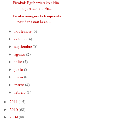
Ficobak Eguberrietako aldia
inauguratzen du Eu...
Ficoba inaugura la temporada
navideña con la cel...
noviembre
(5)
►
octubre
(4)
►
septiembre
(5)
►
agosto
(2)
►
julio
(5)
►
junio
(5)
►
mayo
(6)
►
marzo
(4)
►
febrero
(1)
►
2011
(15)
►
2010
(68)
►
2009
(99)
►