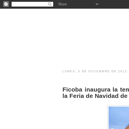
FICOBA - BLOG
LUNES, 3 DE DICIEMBRE DE 2012
Ficoba inaugura la te
la Feria
de Navidad d