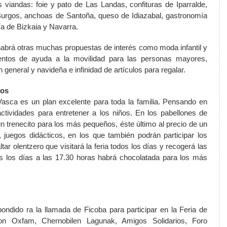
 viandas: foie y pato de Las Landas, confituras de Iparralde,
 Burgos, anchoas de Santoña, queso de Idiazabal, gastronomía
a de Bizkaia y Navarra.
habrá otras muchas propuestas de interés como moda infantil y
ntos de ayuda a la movilidad para las personas mayores,
general y navideña e infinidad de artículos para regalar.
ños
asca
es un plan excelente para toda la familia. Pensando en
actividades para entretener a los niños. En los pabellones de
n trenecito para los más pequeños, éste último al precio de un
, juegos didácticos, en los que ta
mb
ién podrán participar los
tar olentzero que visitará la feria todos los días y recogerá las
s los días a las 17.30 horas habrá chocolatada para los más
ondido ra la llamada de
Ficoba
para participar en
la Feria
de
mon Oxfam,
Chernobilen Lagunak,
Amigos Solidarios, Foro