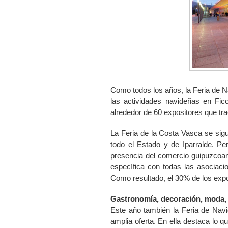
Como todos los años,
la Feria
de N
las actividades navideñas en Fic
alrededor de 60 expositores que tra
La Feria
de
la Costa
Vasca
se sigu
todo el Estado y de Iparralde. Pe
presencia del comercio guipuzcoan
específica con todas las asociaci
Como resultado, el 30% de los expo
Gastronomía, decoración, moda
Este año ta
mb
ién
la Feria
de Nav
amplia oferta. En ella destaca lo 