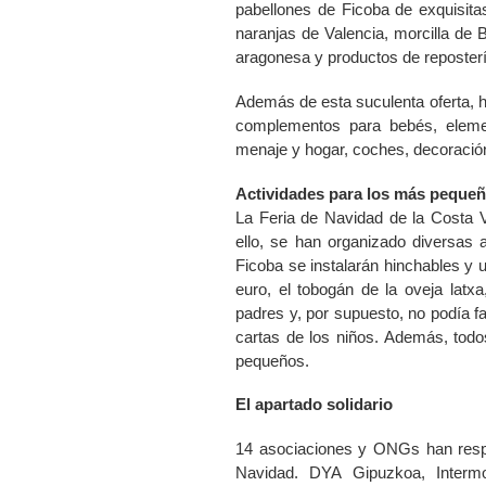
pabellones de Ficoba de exquisitas
naranjas de Valencia, morcilla de
aragonesa y productos de reposterí
Además de esta suculenta oferta, 
complementos para bebés, eleme
menaje y hogar, coches, decoración 
Actividades para los más peque
La Feria
de Navidad de
la Costa
V
ello, se han organizado diversas 
Ficoba se instalarán hinchables y u
euro, el tobogán de la oveja latxa
padres y, por supuesto, no podía fal
cartas de los niños. Además, todo
pequeños.
El apartado solidario
14 asociaciones y ONGs han resp
Navidad. DYA Gipuzkoa, Inter