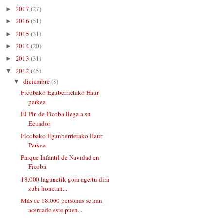
2017
(27)
►
2016
(51)
►
2015
(31)
►
2014
(20)
►
2013
(31)
►
2012
(45)
▼
diciembre
(8)
▼
Ficobako Eguberrietako Haur
parkea
El Pin de Ficoba llega a su
Ecuador
Ficobako Egunberrietako Haur
Parkea
Parque Infantil de Navidad en
Ficoba
18.000 lagunetik gora agertu dira
zubi honetan...
Más de 18.000 personas se han
acercado este puen...