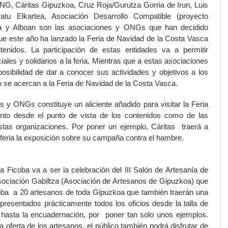
NG, Cáritas Gipuzkoa, Cruz Roja/Gurutza Gorria de Irun, Luis
atu Elkartea, Asociación Desarrollo Compatible (proyecto
a y Alboan son las asociaciones y ONGs que han decidido
e este año ha lanzado
la Feria
de Navidad de
la Costa
Vasca
enidos. La participación de estas entidades va a permitir
iales y solidarios a
la feria. Mientras
que a estas asociaciones
osibilidad de dar a conocer sus actividades y objetivos a los
ño se acercan a
la Feria
de Navidad de
la Costa
Vasca.
s y ONGs constituye un aliciente añadido para visitar
la Feria
nto desde el punto de vista de los contenidos como de las
stas organizaciones. Por poner un ejemplo, Cáritas traerá a
 feria la exposición sobre su campaña contra el ha
mb
re.
ta
Ficoba
va a ser la celebración del III Salón de Artesanía de
sociación Gabiltza
(Asociación de Artesanos de Gipuzkoa) que
oba
a 20 artesanos de toda Gipuzkoa que ta
mb
ién traerán una
epresentados prácticamente todos los oficios desde la talla de
hasta la encuadernación, por poner tan solo unos ejemplos.
 oferta de los artesanos, el público ta
mb
ién podrá disfrutar de