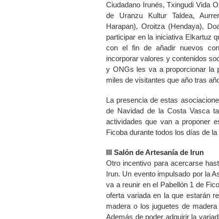
Ciudadano Irunés, Txingudi Vida O
de Uranzu Kultur Taldea, Aurrer
Harapan), Oroitza (Hendaya), Do
participar en
la iniciativa Elkartuz
qu
con el fin de añadir nuevos cont
incorporar valores y contenidos soc
y ONGs les va a proporcionar la p
miles de visitantes que año tras a
La presencia de estas asociacione
de Navidad de
la Costa
Vasca
ta
actividades que van a proponer e
Ficoba durante todos los días de la
III Salón de Artesanía de Irun
Otro incentivo para acercarse has
Irun. Un evento impulsado por
la A
va a reunir en el Pabellón 1 de
Fic
oferta variada en la que estarán r
madera o los juguetes de madera 
Además de poder adquirir la variada