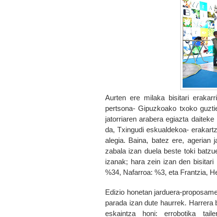
Aurten ere milaka bisitari erakarr
pertsona
-
Gipuzkoako txoko guztieta
jatorriaren arabera egiazta daiteke
da, Txingudi eskualdekoa- erakartze
alegia. Baina, batez ere, agerian
zabala izan duela beste toki batzue
izanak; hara zein izan den bisitari
%34, Nafarroa: %3, eta Frantzia, H
Edizio honetan jarduera-proposame
parada izan dute haurrek. Harrera b
eskaintza honi: errobotika tai