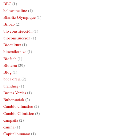
BEC
(1)
below the line
(1)
Biarritz Olympique
(1)
Bilbao
(2)
bio constriucción
(1)
bioconstrucción
(1)
Biocultura
(1)
bioeraikuntza
(1)
Biofach
(1)
Bioterra
(29)
Blog
(1)
boca oreja
(2)
branding
(1)
Brotes Verdes
(1)
Buber sariak
(2)
Cambio climatico
(2)
Cambio Climático
(3)
campaña
(2)
canina
(1)
Capital humano
(1)