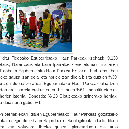
i ditu
Ficoba
ko Eguberrietako Haur Parkeak
-zehazki 9.138
tik, Nafarroatik eta baita Iparraldetik ere etorriak. Bisitarien
Ficoba
ko Eguberrietako Haur Parkea bisitaririk hurbilena –hau
ko gauza izan dela, eta horiek izan direla bisita guztien %39,
 jartzen duena zera da, Eguberrietako Haur Parkeak ohiartzun
tan ere; horrela erakusten du bisitarien %61 kanpotik etorriak
 horien jatorria: Donostia: % 23 Gipuzkoako gainerako herriak:
endaia sartu gabe: %1
n berriak ekarri dituen Eguberrietako Haur Parkeaz gozatzeko
ikaina egin diote haurrek jarduera teknologikoak indartu dituen
lerra eta software libreko gunea, planetariuma eta auto