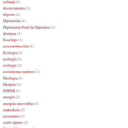
cultural
(1)
decrecimiento
(1)
deporte
(1)
Diputación
(1)
Diputación Foral de Gipuzkoa
(1)
diseinua
(1)
Ecochips
(1)
ecoconstrucción
(1)
Ecologia
(1)
ecología
(2)
écologie
(2)
ecosistemas marinos
(1)
Ekologia
(1)
Ekopass
(1)
ENEEK
(1)
energía
(2)
energías renovables
(1)
erakusketa
(2)
escenarios
(1)
estilo alpino
(2)