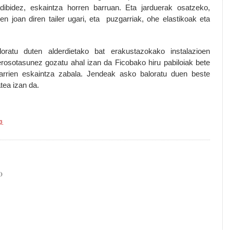
adibidez, eskaintza horren barruan. Eta jarduerak osatzeko,
n joan diren tailer ugari, eta puzgarriak, ohe elastikoak eta
loratu duten alderdietako bat erakustazokako instalazioen
 erosotasunez gozatu ahal izan da
Ficoba
ko hiru pabiloiak bete
igarrien eskaintza zabala. Jendeak asko baloratu duen beste
tea izan da.
33
O