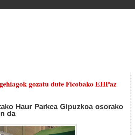
 gehiagok gozatu dute Ficobako EHPaz
tako Haur Parkea Gipuzkoa osorako
en da