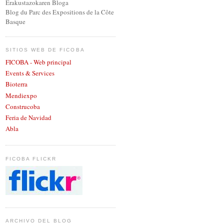
Erakustazokaren Bloga
Blog du Parc des Expositions de la Côte
Basque
SITIOS WEB DE FICOBA
FICOBA - Web principal
Events & Services
Bioterra
Mendiexpo
Construcoba
Feria de Navidad
Abla
FICOBA FLICKR
ARCHIVO DEL BLOG