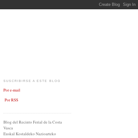
SUSCRIBIRSE A ESTE BLOG
Por e-mail
Por RSS
Blog del Recinto Ferial de la Costa
Vasca
Euskal Kostaldeko Nazioarteko