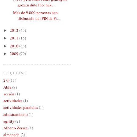
gozatu dute Ficobak...
Más de 9.000 personas han
disfrutado del PIN de Fi...
2012
(45)
►
2011
(15)
►
2010
(68)
►
2009
(99)
►
ETIQUETAS
2.0
(11)
Abla
(7)
acción
(1)
actividades
(1)
actividades paralelas
(1)
adiestramiento
(1)
agility
(2)
Alberto Zerain
(1)
almoneda
(2)