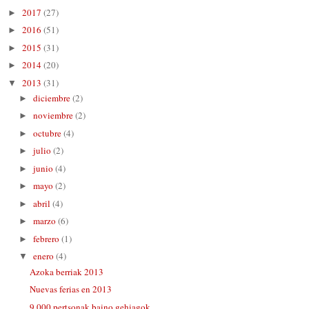
2017
(27)
►
2016
(51)
►
2015
(31)
►
2014
(20)
►
2013
(31)
▼
diciembre
(2)
►
noviembre
(2)
►
octubre
(4)
►
julio
(2)
►
junio
(4)
►
mayo
(2)
►
abril
(4)
►
marzo
(6)
►
febrero
(1)
►
enero
(4)
▼
Azoka berriak 2013
Nuevas ferias en 2013
9.000 pertsonak baino gehiagok