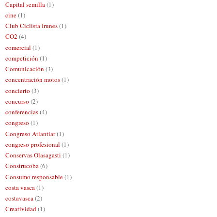
Capital semilla
(1)
cine
(1)
Club Ciclista Irunes
(1)
CO2
(4)
comercial
(1)
competición
(1)
Comunicación
(3)
concentración motos
(1)
concierto
(3)
concurso
(2)
conferencias
(4)
congreso
(1)
Congreso Atlantiar
(1)
congreso profesional
(1)
Conservas Olasagasti
(1)
Construcoba
(6)
Consumo responsable
(1)
costa vasca
(1)
costavasca
(2)
Creatividad
(1)