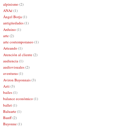
alpinismo
(2)
ANAé
(1)
Ángel Borja
(1)
antigüedades
(1)
Arduino
(1)
arte
(2)
arte contemporaneo
(1)
Arteando
(1)
Atención al cliente
(2)
audiencia
(1)
audiovisuales
(2)
aventuras
(1)
Aviron Bayonnais
(3)
Azti
(3)
bailes
(1)
balance económico
(1)
ballet
(1)
Baluarte
(1)
Banff
(2)
Bayonne
(1)