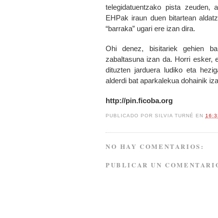
telegidatuentzako pista zeuden, 
EHPak iraun duen bitartean aldatze
“barraka” ugari ere izan dira.
Ohi denez, bisitariek gehien ba
zabaltasuna izan da. Horri esker,
dituzten jarduera ludiko eta hez
alderdi bat aparkalekua dohainik iza
http://pin.ficoba.org
PUBLICADO POR
SILVIA TURNÉ
EN
16:
NO HAY COMENTARIOS:
PUBLICAR UN COMENTARI