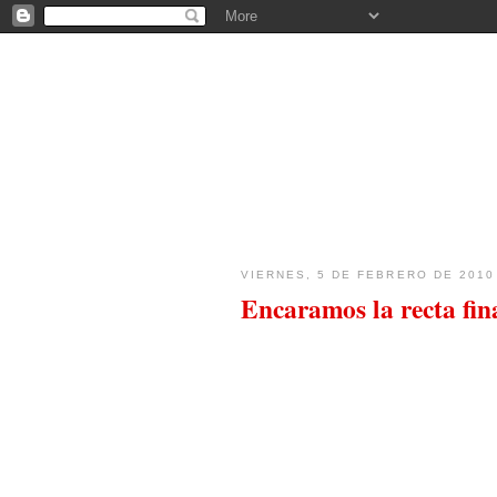
FICOBA - BLOG
VIERNES, 5 DE FEBRERO DE 2010
Encaramos la recta fin