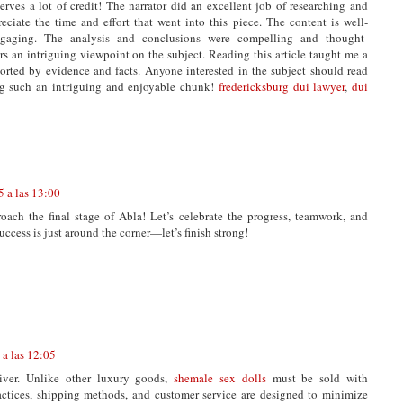
eserves a lot of credit! The narrator did an excellent job of researching and
reciate the time and effort that went into this piece. The content is well-
ngaging. The analysis and conclusions were compelling and thought-
rs an intriguing viewpoint on the subject. Reading this article taught me a
ported by evidence and facts. Anyone interested in the subject should read
ing such an intriguing and enjoyable chunk!
fredericksburg dui lawyer
,
dui
 a las 13:00
ach the final stage of Abla! Let’s celebrate the progress, teamwork, and
uccess is just around the corner—let’s finish strong!
a las 12:05
iver. Unlike other luxury goods,
shemale sex dolls
must be sold with
ractices, shipping methods, and customer service are designed to minimize