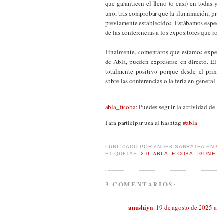
que garanticen el lleno (o casi) en todas
uno, tras comprobar que la iluminación, p
previamente establecidos. Estábamos espec
de las conferencias a los expositores que r
Finalmente, comentaros que estamos exper
de Abla, pueden expresarse en directo. E
totalmente positivo porque desde el pr
sobre las conferencias o la feria en general.
abla_ficoba
: Puedes seguir la actividad de 
Para participar usa el hashtag
#abla
PUBLICADO POR
ANDER SARRATEA
EN
ETIQUETAS:
2.0
,
ABLA
,
FICOBA
,
IGUNE
3 COMENTARIOS:
anushiya
19 de agosto de 2025 a