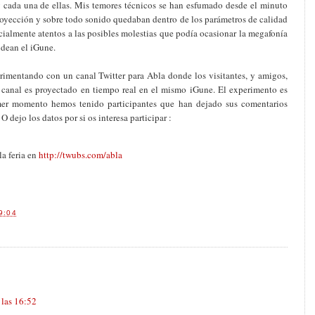
 y cada una de ellas. Mis temores técnicos se han esfumado desde el minuto
royección y sobre todo sonido quedaban dentro de los parámetros de calidad
ialmente atentos a las posibles molestias que podía ocasionar la megafonía
odean el iGune.
imentando con un canal Twitter para Abla donde los visitantes, y amigos,
l canal es proyectado en tiempo real en el mismo iGune. El experimento es
imer momento hemos tenido participantes que han dejado sus comentarios
 O dejo los datos por si os interesa participar :
la feria en
http://twubs.com/abla
9:04
 las 16:52