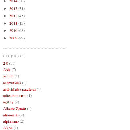
2014
(20)
►
2013
(31)
►
2012
(45)
►
2011
(15)
►
2010
(68)
►
2009
(99)
►
ETIQUETAS
2.0
(11)
Abla
(7)
acción
(1)
actividades
(1)
actividades paralelas
(1)
adiestramiento
(1)
agility
(2)
Alberto Zerain
(1)
almoneda
(2)
alpinismo
(2)
ANAé
(1)