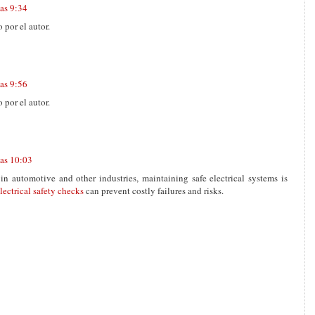
as 9:34
 por el autor.
as 9:56
 por el autor.
las 10:03
n automotive and other industries, maintaining safe electrical systems is
lectrical safety checks
can prevent costly failures and risks.