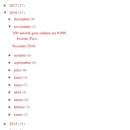
2017
(27)
►
2016
(51)
▼
diciembre
(8)
►
noviembre
(2)
▼
300 autotik gora salduta eta 9.000
bisitari, Fico...
Ficoauto 2016
octubre
(4)
►
septiembre
(6)
►
julio
(8)
►
junio
(4)
►
mayo
(5)
►
abril
(4)
►
marzo
(6)
►
febrero
(2)
►
enero
(2)
►
2015
(31)
►