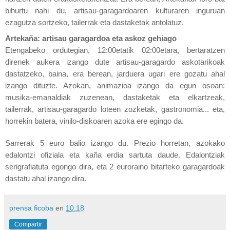
bihurtu nahi du, artisau-garagardoaren kulturaren inguruan
ezagutza sortzeko, tailerrak eta dastaketak antolatuz.
Artekaña:
artisau garagardoa eta askoz gehiago
Etengabeko ordutegian, 12:00etatik 02:00etara, bertaratzen
direnek aukera izango dute artisau-garagardo askotarikoak
dastatzeko, baina, era berean, jarduera ugari ere gozatu ahal
izango dituzte.
Azokan, animazioa izango da egun osoan:
musika-emanaldiak zuzenean, dastaketak eta elkartzeak,
tailerrak, artisau-garagardo loteen zozketak, gastronomia... eta,
horrekin batera, vinilo-diskoaren azoka ere egingo da.
Sarrerak 5 euro balio izango du.
Prezio horretan, azokako
edalontzi ofiziala eta kaña erdia sartuta daude.
Edalontziak
serigrafiatuta egongo dira, eta 2 euroraino bitarteko garagardoak
dastatu ahal izango dira.
prensa ficoba
en
10:18
Compartir