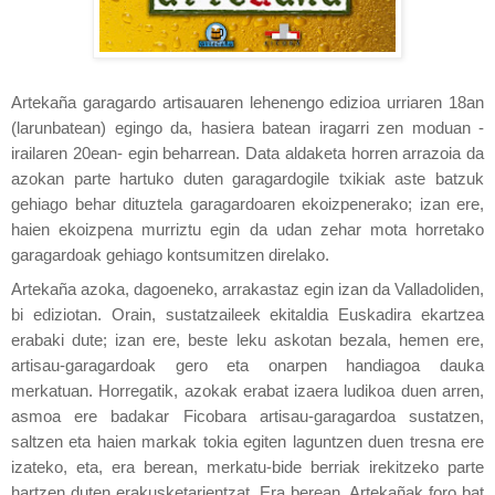
Artekaña garagardo artisauaren lehenengo edizioa urriaren 18an
(larunbatean) egingo da, hasiera batean iragarri zen moduan -
irailaren 20ean- egin beharrean.
Data aldaketa horren arrazoia da
azokan parte hartuko duten garagardogile txikiak aste batzuk
gehiago behar dituztela garagardoaren ekoizpenerako; izan ere,
haien ekoizpena murriztu egin da udan zehar mota horretako
garagardoak gehiago kontsumitzen direlako.
Artekaña azoka, dagoeneko, arrakastaz egin izan da Valladoliden,
bi ediziotan.
Orain, sustatzaileek ekitaldia Euskadira ekartzea
erabaki dute; izan ere, beste leku askotan bezala, hemen ere,
artisau-garagardoak gero eta onarpen handiagoa dauka
merkatuan.
Horregatik, azokak erabat izaera ludikoa duen arren,
asmoa ere badakar Ficobara artisau-garagardoa sustatzen,
saltzen eta haien markak tokia egiten laguntzen duen tresna ere
izateko, eta, era berean, merkatu-bide berriak irekitzeko parte
hartzen duten erakusketarientzat.
Era berean, Artekañak foro bat