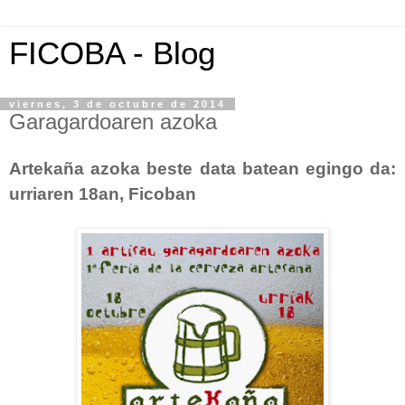
FICOBA - Blog
viernes, 3 de octubre de 2014
Garagardoaren azoka
Artekaña azoka beste data batean egingo da:
urriaren 18an, Ficoban